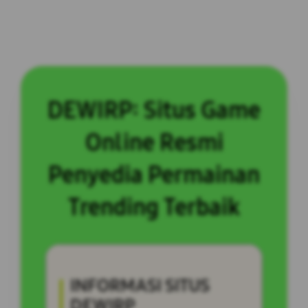
DEWIRP: Situs Game
Online Resmi
Penyedia Permainan
Trending Terbaik
INFORMASI SITUS
DEWIRP