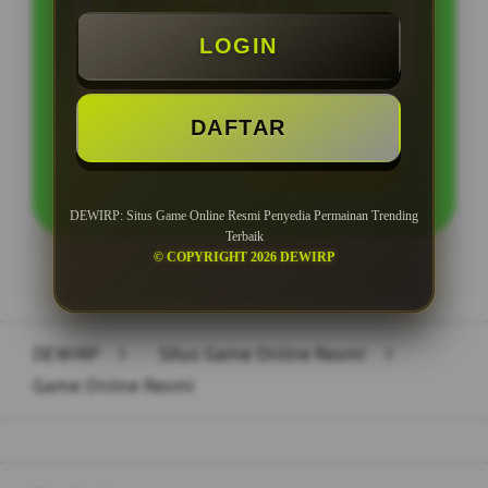
Minimal Deposit Rp. 10.000
LOGIN
Minimal Withdraw Rp 50.000
DAFTAR
LOGIN
DAFTAR
DEWIRP: Situs Game Online Resmi Penyedia Permainan Trending
Terbaik
© COPYRIGHT 2026 DEWIRP
Layer Popup Close
DEWIRP
>
Situs Game Online Resmi
>
Game Online Resmi
Buka
Footer Navigation